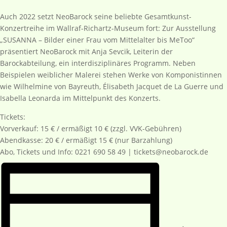
Auch 2022 setzt NeoBarock seine beliebte Gesamtkunst-
Konzertreihe im Wallraf-Richartz-Museum fort: Zur Ausstellung
„SUSANNA – Bilder einer Frau vom Mittelalter bis MeToo“
präsentiert NeoBarock mit Anja Sevcik, Leiterin der
Barockabteilung, ein interdisziplinäres Programm. Neben
Beispielen weiblicher Malerei stehen Werke von Komponistinnen
wie Wilhelmine von Bayreuth, Élisabeth Jacquet de La Guerre und
Isabella Leonarda im Mittelpunkt des Konzerts.
Tickets:
Vorverkauf: 15 € / ermäßigt 10 € (zzgl. VVK-Gebühren)
Abendkasse: 20 € / ermäßigt 15 € (nur Barzahlung)
Abo, Tickets und Info: 0221 690 58 49 | tickets@neobarock.de