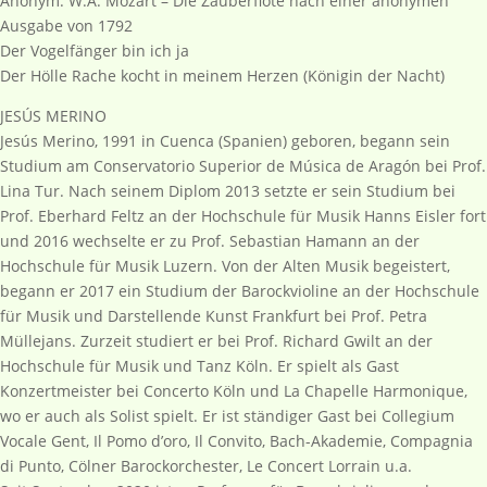
Anonym: W.A. Mozart – Die Zauberflöte nach einer anonymen
Ausgabe von 1792
Der Vogelfänger bin ich ja
Der Hölle Rache kocht in meinem Herzen (Königin der Nacht)
JESÚS MERINO
Jesús Merino, 1991 in Cuenca (Spanien) geboren, begann sein
Studium am Conservatorio Superior de Música de Aragón bei Prof.
Lina Tur. Nach seinem Diplom 2013 setzte er sein Studium bei
Prof. Eberhard Feltz an der Hochschule für Musik Hanns Eisler fort
und 2016 wechselte er zu Prof. Sebastian Hamann an der
Hochschule für Musik Luzern. Von der Alten Musik begeistert,
begann er 2017 ein Studium der Barockvioline an der Hochschule
für Musik und Darstellende Kunst Frankfurt bei Prof. Petra
Müllejans. Zurzeit studiert er bei Prof. Richard Gwilt an der
Hochschule für Musik und Tanz Köln. Er spielt als Gast
Konzertmeister bei Concerto Köln und La Chapelle Harmonique,
wo er auch als Solist spielt. Er ist ständiger Gast bei Collegium
Vocale Gent, Il Pomo d’oro, Il Convito, Bach-Akademie, Compagnia
di Punto, Cölner Barockorchester, Le Concert Lorrain u.a.