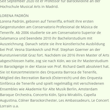
Seit September 2020 ist er Professor für Barockvioline an der
Hochschule Musical Arts in Madrid.
LORENA PADRÓN
Lorena Padrón, geboren auf Teneriffa, erhielt ihre ersten
Geigenstunden am Conservatorio Profesional de Música de
Tenerife. Ab 2006 studierte sie am Conservatorio Superior de
Salamanca und beendete 2010 ihr Bachelorstudium mit
Auszeichnung. Danach setzte sie ihre künstlerische Ausbildung
bei Prof. Vesna Stankovich und Prof. Stephan Goerner an der
Kunstuniversität Graz fort. Nachdem sie 2016 ihren Master of Arts
abgeschlossen hatte, zog sie nach Köln, wo sie ihr Masterstudium
in Barockgeige in der Klasse von Prof. Richard Gwilt absolviert hat.
Sie ist Konzertmeisterin des Orquesta Barroca de Tenerife,
Mitglied des Recreation Barock (Österreich) und des Orquesta
Sinfónica de Tenerife und spielt regelmäßig mit verschiedenen
Ensembles wie Akademie für Alte Musik Berlin, Amsterdam
Baroque Orchestra, Concerto Köln, Spira Mirabilis, Capella
Augustina, Cölner Barockorchester, Les Ambassadeurs, Le Concert
Lorrain u.a.