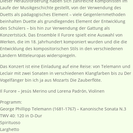
Dieser Herausforderung haben sich zahlreiche Komponisten im
Laufe der Musikgeschichte gestellt, von der Verwendung des
Duetts als pädagogisches Element – viele Geigenlernmethoden
beinhalten Duette als grundlegendes Element der Entwicklung
des Schülers – bis hin zur Verwendung der Gattung als
Konzertstück. Das Ensemble Il Furore spielt eine Auswahl von
Werken, die im 18. Jahrhundert komponiert wurden und die die
Entwicklung des kompositorischen Stils in den verschiedenen
Ländern Mitteleuropas widerspiegeln.
Das Konzert ist eine Einladung auf eine Reise: von Telemann und
Leclair mit zwei Sonaten in verschiedenen Klangfarben bis zu Der
Vogelfänger bin ich ja aus Mozarts Die Zauberflöte.
Il Furore – Jesús Merino und Lorena Padrón, Violinen
Programm:
George Phillipp Telemann (1681-1767) – Kanonische Sonata N.3
TWV 40: 120 in D-Dur
Spirituoso
Larghetto