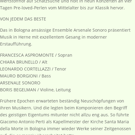
Wertstoffhof auf Schatzsuche und holt in neun Konzerten an vier
Tagen Pre-loved-Perlen vom Mittelalter bis zur Klassik hervor.
VON JEDEM DAS BESTE
Das in Bologna ansässige Ensemble Arsenale Sonoro präsentiert
Musik in Herne mit exzellentem Gesang in moderner
Erstaufführung.
FRANCESCA ASPROMONTE / Sopran
CHIARA BRUNELLO / Alt
LEONARDO CORTELLAZZI / Tenor
MAURO BORGIONI / Bass
ARSENALE SONORO
BORIS BEGELMAN / Violine, Leitung
Frühere Epochen erwarteten beständig Neuschöpfungen von
ihren Musikern. Und die legten beim Komponieren den Begriff
des geistigen Eigentums mitunter nicht allzu eng aus. So führte
Giacomo Antonio Perti als Kapellmeister der Kirche Santa Maria
della Morte in Bologna immer wieder Werke seiner Zeitgenossen