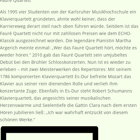
Fauré Quartett
Als 1995 vier Studenten von der Karlsruher Musikhochschule ein
Klavierquartett gründeten, ahnte wohl keiner, dass der
Karriereweg derart steil nach oben führen würde. Seitdem ist das
Fauré Quartett nicht nur mit zahllosen Preisen wie dem ECHO-
Klassik ausgezeichnet worden. Die legendäre Pianistin Martha
Argerich meinte einmal: „Wer das Fauré Quartett hört, möchte es
wieder hören.“ 2010 gab das Fauré Quartett sein umjubeltes
Debüt bei den Brühler Schlosskonzerten. Nun ist es wieder zu
erleben – mit zwei Meisterwerken des Repertoires: Mit seinem
1786 komponierten Klavierquartett Es-Dur befreite Mozart das
Klavier aus seiner rein dienenden Rolle und verlieh ihm
konzertante Züge. Ebenfalls in Es-Dur steht Robert Schumanns
Klavierquartett, das angesichts seiner musikalischen
Herzenswärme und Seelentiefe die Gattin Clara nach dem ersten
Hören jubilieren ließ: „Ich war wahrhaft entzückt von diesem
schönen Werke.“