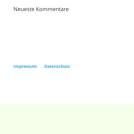
Neueste Kommentare
Copyright Kölner Gesellschaft für Alte Musik e.V. |
Impressum
|
Datenschutz