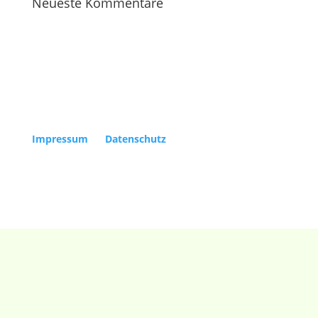
Neueste Kommentare
Copyright Kölner Gesellschaft für Alte Musik e.V. |
Impressum
|
Datenschutz