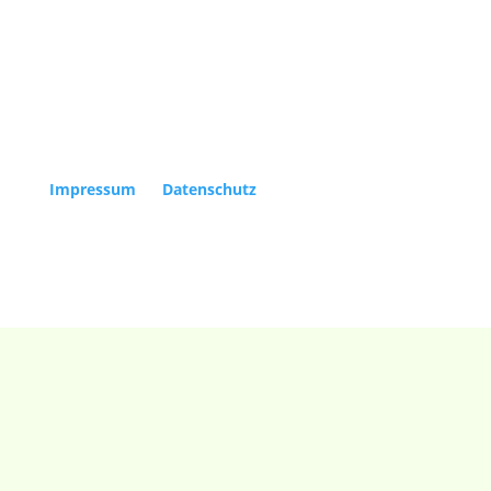
Copyright Kölner Gesellschaft für Alte Musik e.V. |
Impressum
|
Datenschutz