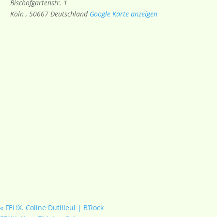
Bischofgartenstr. 1
Köln
,
50667
Deutschland
Google Karte anzeigen
«
FEL!X. Coline Dutilleul | B’Rock