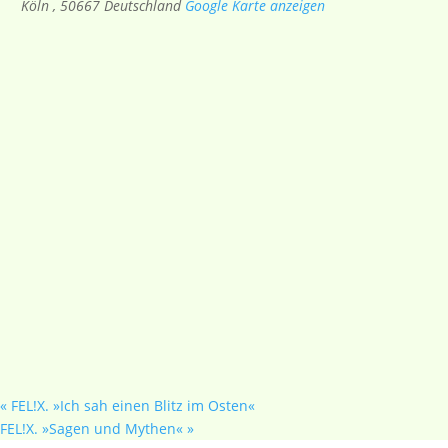
Köln
,
50667
Deutschland
Google Karte anzeigen
«
FEL!X. »Ich sah einen Blitz im Osten«
FEL!X. »Sagen und Mythen«
»