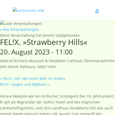
« Alle Veranstaltungen
Diese Veranstaltung hat bereits stattgefunden.
FEL!X. »Strawberry Hills«
20. August 2023 - 11:00
Wallraf-Richartz-Museum & Fondation Corboud, Obenmarspforten
(Am Kölner Rathaus), 50667 Köln
«
FEL!X. »Ich sah einen Blitz im Osten«
FEL!X. »Sagen und Mythen«
»
Horace Walpole war ein britischer Schöngeist des 18. Jahrhundert.
Er gilt als Begründer der Gothic Novel und des englischen
Landschaftsgartens, und sein Landhaus Strawberry Hill, das auch
Joseph Haydn besucht haben soll, wurde zum Inbegriff des